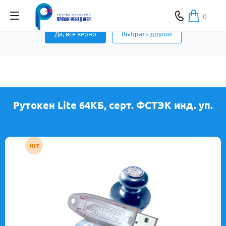
Ваш город Москва ?
0
Да, все верно
Выбрать другой
Рутокен Lite 64КБ, серт. ФСТЭК инд. уп.
HIT